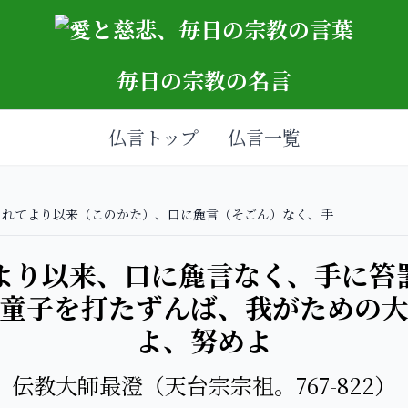
毎日の宗教の名言
仏言トップ
仏言一覧
まれてより以来（このかた）、口に麁言（そごん）なく、手
より以来、口に麁言なく、手に笞
童子を打たずんば、我がための
よ、努めよ
伝教大師最澄（天台宗宗祖。767-822）