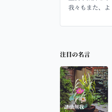
我々もまた、よ
注目の名言
諸法無我