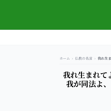
ホーム
›
仏教の名言
›
我れ生
我れ生まれて
我が同法よ、