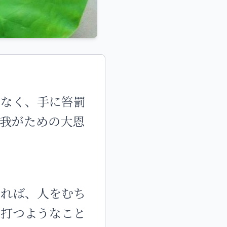
）なく、手に笞罰
我がための大恩
ければ、人をむち
を打つようなこと