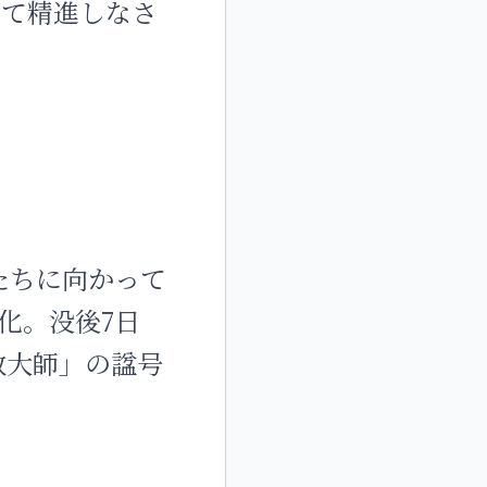
めて精進しなさ
たちに向かって
化。没後7日
教大師」の諡号