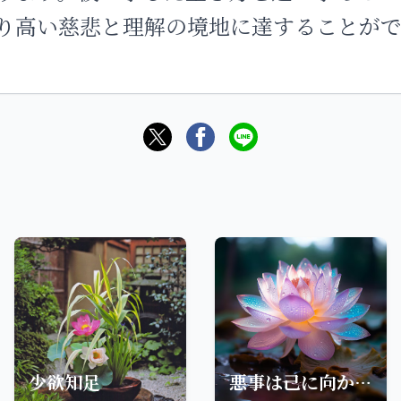
り高い慈悲と理解の境地に達することが
少欲知足
悪事は己に向かえ、好事は他に与え、己を忘れて他を利するは慈悲の極みなり