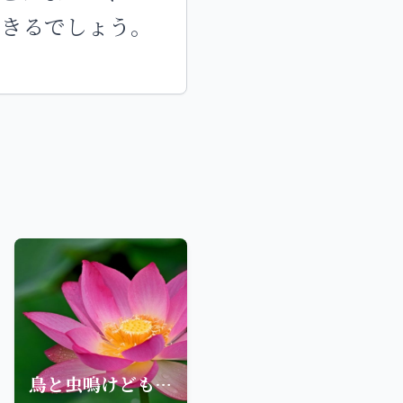
できるでしょう。
鳥と虫鳴けども涙落ちず。日蓮は泣かねど涙ひまなし