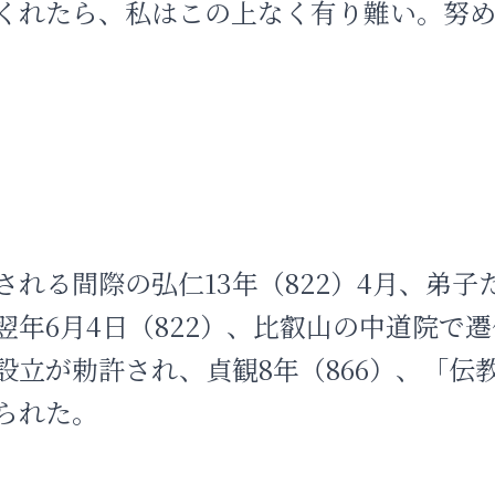
くれたら、私はこの上なく有り難い。努
される間際の弘仁13年（822）4月、弟子
翌年6月4日（822）、比叡山の中道院で遷
設立が勅許され、貞観8年（866）、「伝
られた。