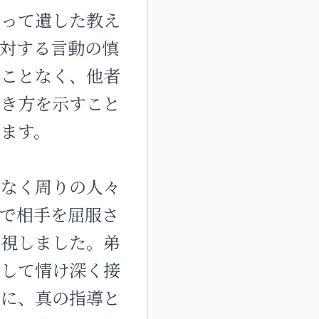
かって遺した教え
対する言動の慎
ることなく、他者
生き方を示すこと
ます。
となく周りの人々
で相手を屈服さ
重視しました。弟
対して情け深く接
うに、真の指導と