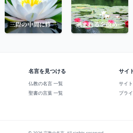
三際の中間に修する所の功徳は、独り己が身に受けず、普く有識に回施して、悉く皆無上菩提を得しめん
過まれるを改める善の、これより大きなるは無し
名言を見つける
サイ
仏教の名言 一覧
サイト
聖書の言葉 一覧
プライ
© 2026 宗教の名言. All rights reserved.