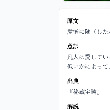
前へ
次へ
原文
愛憎に随（した
意訳
凡人は愛してい
低いかによって
出典
『秘蔵宝鑰』
解説