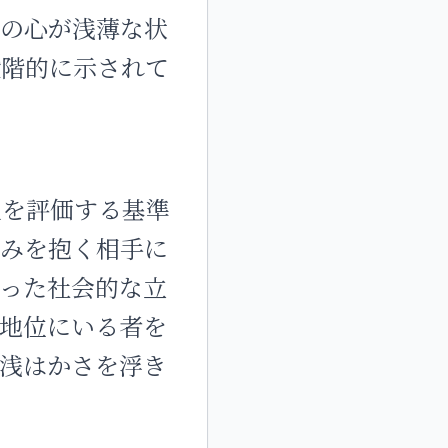
間の心が浅薄な状
段階的に示されて
人を評価する基準
しみを抱く相手に
った社会的な立
地位にいる者を
浅はかさを浮き