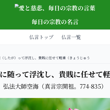
毎日の宗教の名言
仏言トップ
仏言一覧
随（したが）って浮沈し、貴賎に任せて軽重（きょうじゅう
に随って浮沈し、貴賎に任せて
弘法大師空海（真言宗開祖。774-835）