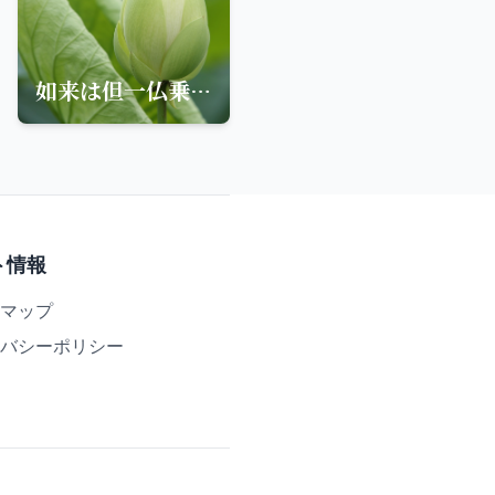
如来は但一仏乗を以っての故に、衆生の為に法を説きたもう。余乗の若しは二、若しは三有ること無し
ト情報
マップ
バシーポリシー