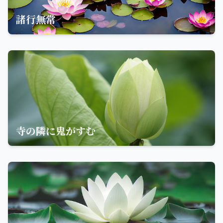
諸行無常
寺の隣に鬼がすむ