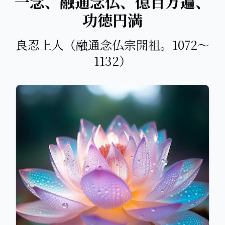
一念、融通念仏、億百万遍、
功徳円満
良忍上人（融通念仏宗開祖。1072～
1132）