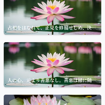
占相をはなれて、正見を修福せしめ、決定して深く罪福の因縁を信ぜよ
人の心、元より善悪なし。善悪は縁に随っておこる