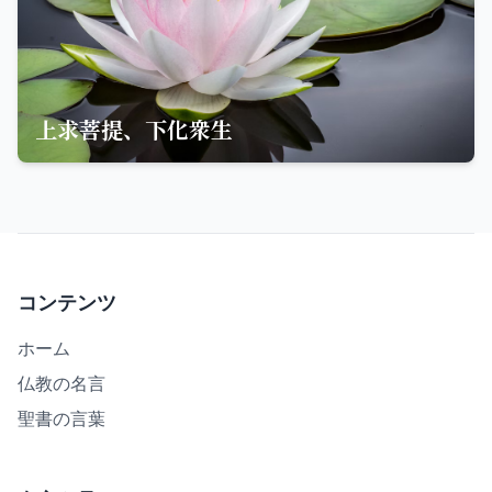
上求菩提、下化衆生
コンテンツ
ホーム
仏教の名言
聖書の言葉