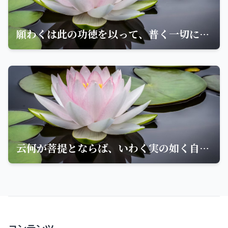
願わくは此の功徳を以って、普く一切に及ぼし、我等と衆生と皆共に、仏道を成ぜんことを
云何が菩提とならば、いわく実の如く自心を知るなり