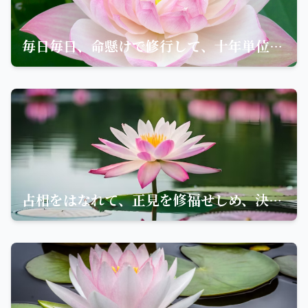
毎日毎日、命懸けで修行して、十年単位でもってようやく一歩成長する
占相をはなれて、正見を修福せしめ、決定して深く罪福の因縁を信ぜよ