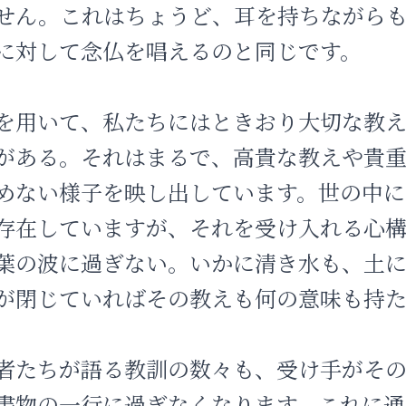
せん。これはちょうど、耳を持ちながら
に対して念仏を唱えるのと同じです。
を用いて、私たちにはときおり大切な教
がある。それはまるで、高貴な教えや貴
めない様子を映し出しています。世の中に
存在していますが、それを受け入れる心
葉の波に過ぎない。いかに清き水も、土
が閉じていればその教えも何の意味も持た
者たちが語る教訓の数々も、受け手がそ
書物の一行に過ぎなくなります。これに通