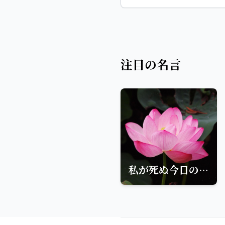
注目の名言
私が死ぬ今日の日はわたしが被土でする説法の第一日です