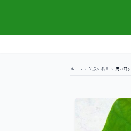
ホーム
›
仏教の名言
›
馬の耳