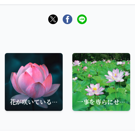
花が咲いている精一杯咲いているわたしたちも精一杯生きよう
一事を専らにせんすら、本性昧劣の根器、今生に窮め難し。努々学人事を専らにすべし