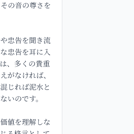
もその音の尊さを
えや忠告を聞き流
重な忠告を耳に入
は、多くの貴重
構えがなければ、
に混じれば泥水と
ないのです。
の価値を理解しな
じる格言として