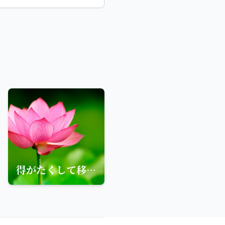
得がたくして移りやすきは、それ人身なり。発しがたくして忘れやすきは、これ善心なり