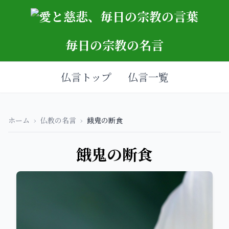
毎日の宗教の名言
仏言トップ
仏言一覧
ホーム
›
仏教の名言
›
餓鬼の断食
餓鬼の断食