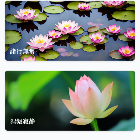
諸行無常
涅槃寂静