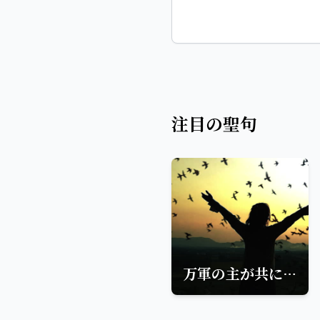
注目の聖句
万軍の主が共にいます：ダビデの勇気と信仰