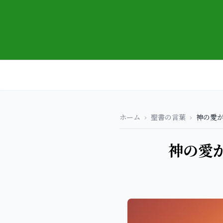
ホーム
›
聖書の言葉
›
神の愛が
神の愛