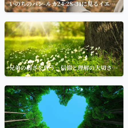
いのちのパン-ルカ24:28-31に見るイエスの奇跡
兄弟の弱さを負う－信仰と理解の大切さを教える聖句