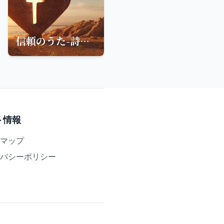
信頼のうた-詩編28篇からの聖句
ト情報
マップ
バシーポリシー