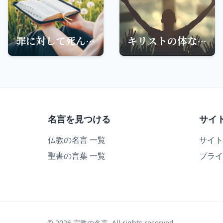
罪に対して死んだ者として生きる-創造の回復のメッセージ
キリストの体なる教会-信仰と神の栄光を知る
名言を見つける
サイ
仏教の名言 一覧
サイト
聖書の言葉 一覧
プライ
© 2026 宗教の名言. All rights reserved.