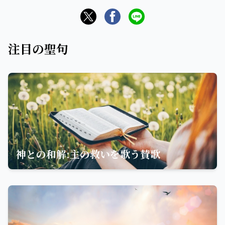
注目の聖句
神との和解:主の救いを歌う賛歌