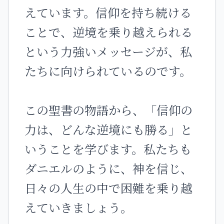
えています。信仰を持ち続ける
ことで、逆境を乗り越えられる
という力強いメッセージが、私
たちに向けられているのです。
この聖書の物語から、「信仰の
力は、どんな逆境にも勝る」と
いうことを学びます。私たちも
ダニエルのように、神を信じ、
日々の人生の中で困難を乗り越
えていきましょう。