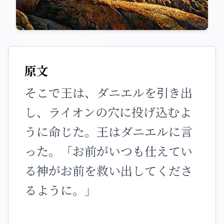
前へ
次へ
原文
そこで王は、ダニエルを引き出
し、ライオンの穴に投げ込むよ
うに命じた。王はダニエルに言
った。「お前がいつも仕えてい
る神がお前を救い出してくださ
るように。」