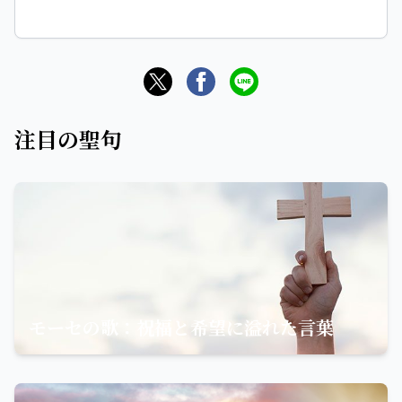
注目の聖句
モーセの歌：祝福と希望に溢れた言葉