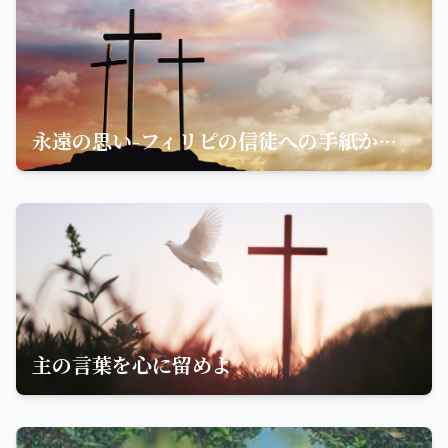
永遠の思い-フィリピの信徒への手紙から学ぶ喜びと平和
主の言葉を心に留めよ