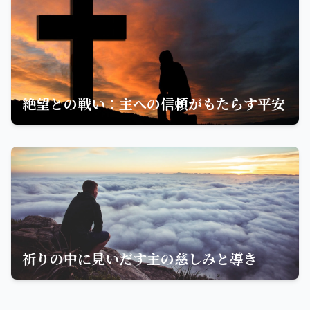
絶望との戦い：主への信頼がもたらす平安
祈りの中に見いだす主の慈しみと導き