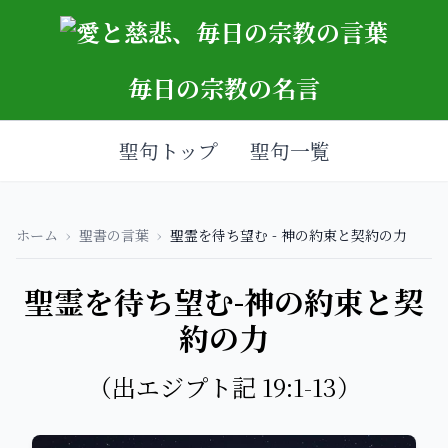
毎日の宗教の名言
聖句トップ
聖句一覧
ホーム
›
聖書の言葉
›
聖霊を待ち望む - 神の約束と契約の力
聖霊を待ち望む-神の約束と契
約の力
（出エジプト記 19:1-13）