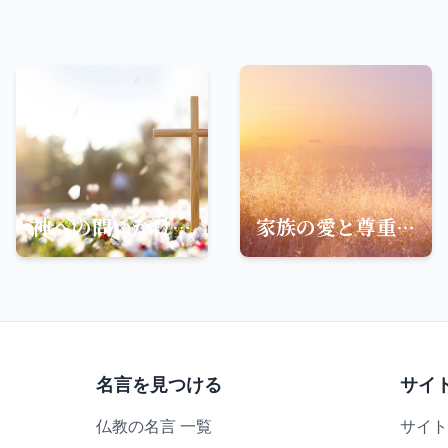
神への問いかけ:エレミヤ書からの名言
家族の愛と尊重-エフェソの信徒への手紙からの教え
名言を見つける
サイ
仏教の名言 一覧
サイト