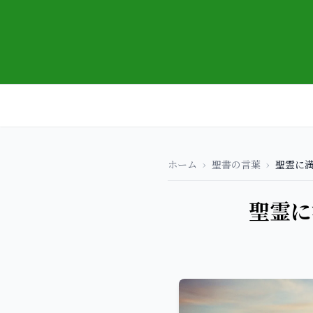
ホーム
›
聖書の言葉
›
聖霊に
聖霊に