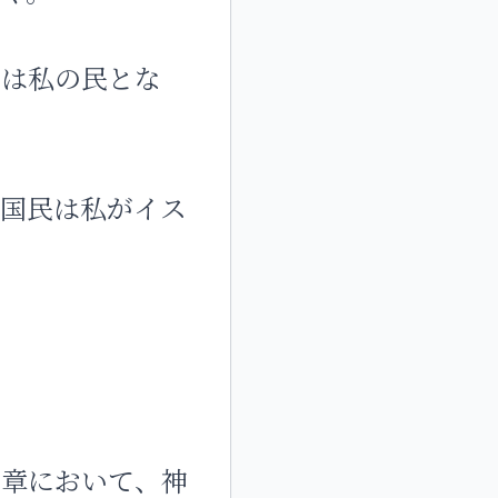
らは私の民とな
諸国民は私がイス
7章において、神