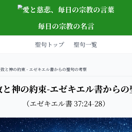
毎日の宗教の名言
聖句トップ
聖句一覧
致と神の約束 - エゼキエル書からの聖句の考察
致と神の約束-エゼキエル書からの
（エゼキエル書 37:24-28）