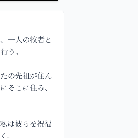
に、一人の牧者と
を行う。
がたの先祖が住ん
えにそこに住み、
。私は彼らを祝福
く。