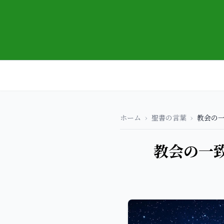
ホーム
›
聖書の言葉
›
教会の一
教会の一