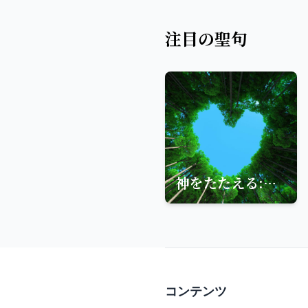
注目の聖句
神をたたえる:ベツレヘムの予言と平和の約束
コンテンツ