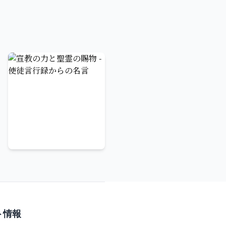
宣教の力と聖霊の賜物-使徒言行録からの名言
ト情報