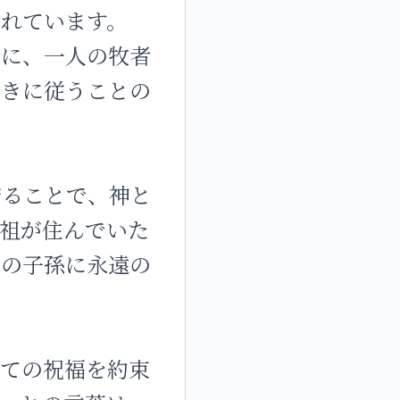
れています。
めに、一人の牧者
導きに従うことの
守ることで、神と
祖が住んでいた
その子孫に永遠の
しての祝福を約束