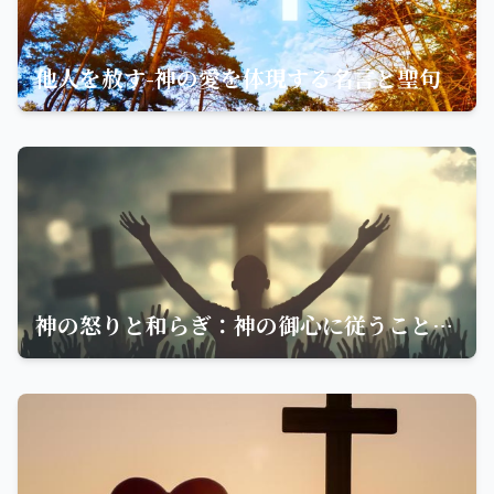
他人を赦す-神の愛を体現する名言と聖句
神の怒りと和らぎ：神の御心に従うことの意味