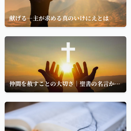
献げる—主が求める真のいけにえとは
仲間を赦すことの大切さ｜聖書の名言から学ぶ