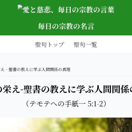
毎日の宗教の名言
聖句トップ
聖句一覧
え - 聖書の教えに学ぶ人間関係の真理
の栄え-聖書の教えに学ぶ人間関係
（テモテへの手紙一 5:1-2）