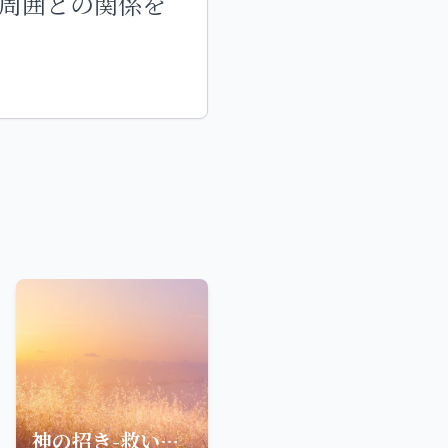
周囲との関係を
神の招き-救いの道を歩む者に向けた聖句