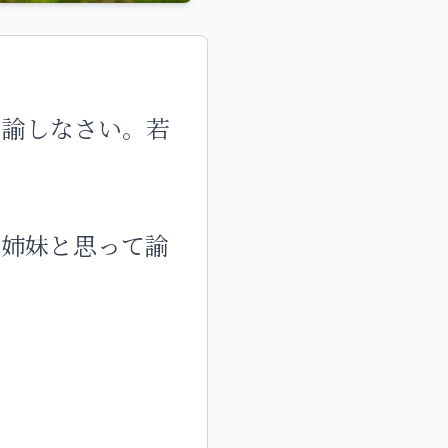
て諭しなさい。若
で姉妹と思って諭