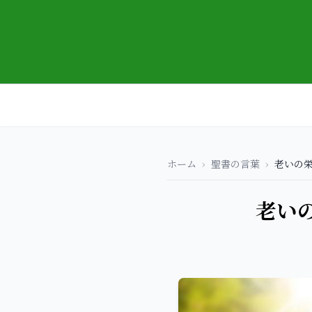
ホーム
›
聖書の言葉
›
老いの栄
老い