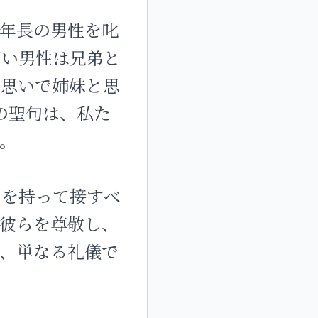
年長の男性を叱
若い男性は兄弟と
な思いで姉妹と思
らの聖句は、私た
。
りを持って接すべ
彼らを尊敬し、
、単なる礼儀で