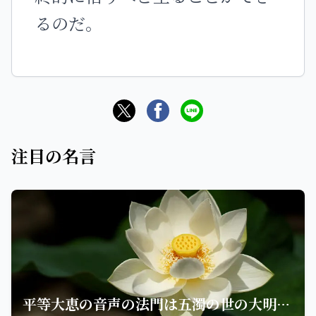
るのだ。
注目の名言
平等大恵の音声の法門は五濁の世の大明法炬なり