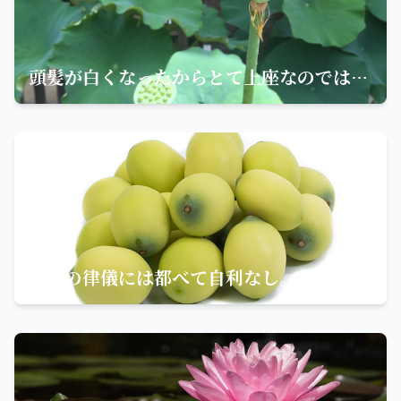
頭髪が白くなったからとて上座なのではない。ただ歳を取っただけならば、空しく老いぼれた人と呼ばれる
菩薩の律儀には都べて自利なし。利他を以って則ち自利となすが故なり