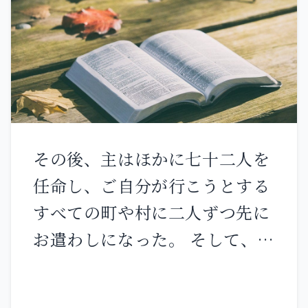
した。アビナダブの息子ウザと
る。しかし、彼らの道こそ公正
アフヨがその新しい車を御して
ではない。 正しき者がその正義
いた。 彼らは丘の上のアビナダ
に背いて不正を行うなら、その
ブの家から神の箱を運び出し
人はそのゆえに死ぬ。 悪しき者
た。アフヨが箱の前を進んでい
がその悪から立ち帰り、公正と
た。 ダビデとイスラエルの家は
正義を行うなら、その人はその
その後、主はほかに七十二人を
皆、主の前で糸杉の楽器、琴、
ゆえに生きる。 ところがあなた
任命し、ご自分が行こうとする
竪琴、タンバリン、鈴、シンバ
がたは、『主の道は公正ではな
すべての町や村に二人ずつ先に
ルを奏でた。 だが、一行がナコ
い』と言う。イスラエルの家
お遣わしになった。 そして、彼
ンの麦打ち場にさしかかったと
よ、私はあなたがたをそれぞれ
らに言われた。「収穫は多い
きである。牛がよろめいたの
の道に従って裁く。」
が、働き手が少ない。だから、
で、ウザは神の箱の方に手を伸