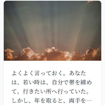
ず、自ら使徒と称して実はそう
入ることはできない。 肉から生
でない者たちを試し、その偽り
まれたものは肉である。霊から
を見抜いたことも知っている。
生まれたものは霊である。 『あ
あなたはよく忍耐して、私の名
なたがたは新たに生まれなけれ
のゆえに忍び、疲れ果てること
ばならない』とあなたに言った
がなかった。 しかし、あなたに
ことに、驚いてはならない。 風
言うべきことがある。あなたは
は思いのままに吹く。あなたは
初めの愛を離れてしまった。 そ
その音を聞いても、それがどこ
よくよく言っておく。あなた
れゆえ、あなたがどこから落ち
から来て、どこへ行くかを知ら
は、若い時は、自分で帯を締め
たかを思い出し、悔い改めて、
ない。霊から生まれた者も皆そ
て、行きたい所へ行っていた。
初めの行いをしなさい。悔い改
のとおりである。」 するとニコ
しかし、年を取ると、両手を広
めないなら、私はあなたのとこ