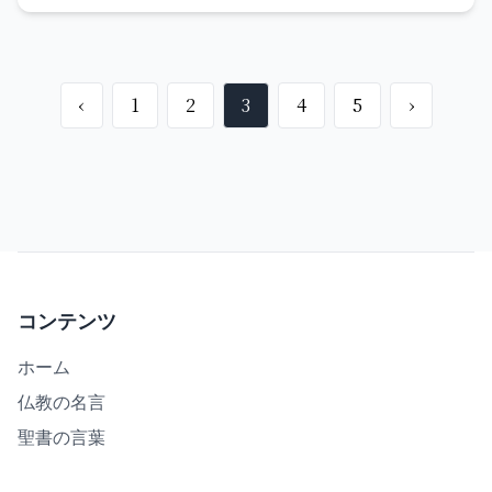
収穫のために働き手を送ってく
ばし、箱を押さえた。 すると主
ださるように、収穫の主に願い
の怒りがウザに対して燃え上が
なさい。 行きなさい。私があな
‹
1
2
3
4
5
›
り、神はウザが箱に手を伸ばし
たがたを遣わすのは、狼の中に
たということで、彼をその場で
小羊を送り込むようなものであ
打たれた。彼は神の箱の傍らで
る。 財布も袋も履物も持って行
死んだ。 ダビデも怒りに燃え
くな。誰にも道で挨拶をする
た。主がウザに対して怒りをあ
な。 どんな家に入っても、ま
コンテンツ
らわにされたからである。その
ず、『この家に平和があるよう
ホーム
場所はペレツ・ウザと呼ばれて
に』と言いなさい。 平和の子が
仏教の名言
今日に至っている。 その日、ダ
聖書の言葉
そこにいるなら、あなたがたの
ビデは主を畏れ、「どうして主
願う平和はその人にとどまる。