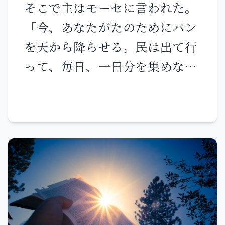
です。 だから、イエスを通し
そこで主はモーセに言われた。
もまた、父の栄光に輝いて聖な
て、賛美のいけにえ、すなわち
「今、あなたがたのためにパン
る天使たちと共に来るときに、
御名をたたえる唇の実を、絶え
を天から降らせる。民は出て行
その者を恥じるであろう。」
ず神に献げましょう。 善い行い
って、毎日、一日分を集めなさ
と施しとを忘れてはなりませ
い。これは彼らが私の律法に従
ん。このようないけにえこそ、
って歩むかどうかを試すためで
神は喜ばれるのです。
ある。 六日目に持ち帰ったもの
を整えると、日ごとに集める分
の二倍になるだろう。」 そこで
モーセとアロンは、イスラエル
の人々すべてに言った。「夕方
には、あなたがたは主があなた