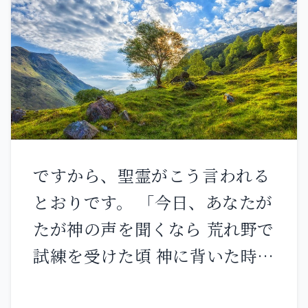
を与えてくださるのは、あなた
惑わされないように気をつけな
がたが並べ立てた不平を聞かれ
さい。 私の名を名乗る者が大勢
たからである。私たちを一体何
現れ、『私がそれだ』と言っ
者だと思っているのか。あなた
て、多くの人を惑わすだろう。
がたが不平を言ったのは、私た
戦争のことや戦争の噂を聞いて
ちに向かってではなく、主に向
も、慌ててはいけない。それは
かってなのだ。」 モーセはアロ
ですから、聖霊がこう言われる
必ず起こるが、まだ世の終わり
ンに言った。「イスラエル人の
とおりです。 「今日、あなたが
ではない。 民族は民族に、国は
全会衆に言いなさい。『主の前
たが神の声を聞くなら 荒れ野で
国に敵対して立ち上がり、方々
に近づきなさい。主はあなたが
試練を受けた頃 神に背いた時の
に地震があり、飢饉が起こる。
たの不平を聞き入れられ
ように 心をかたくなにしてはな
これらは産みの苦しみの始まり
た。』」 アロンがイスラエル人