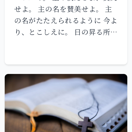
な」と言ったので、民は彼らを
いである その人たちは神を見
ときには、それによってつまず
めに、もはやその苦痛を思い出
せよ。 主の名を賛美せよ。 主
皆捕らえた。エリヤは彼らをキ
る。 平和を造る人々は、幸いで
くことはない。正しき者も、罪
さない。 このように、あなたが
の名がたたえられるように 今よ
ションの渓谷に連れて行き、そ
ある その人たちは神の子と呼ば
を犯すときは、その正義によっ
たにも、今は苦しみがある。し
り、とこしえに。 日の昇る所か
こで彼らを残らず殺した。
れる。 義のために迫害された
て生きることはできない。 私が
かし、私は再びあなたがたと会
ら日の沈む所まで主の名は賛美
人々は、幸いである 天の国はそ
正しき者に『あなたは必ず生き
い、あなたがたは心から喜ぶこ
される。 主はすべての国を超え
の人たちのものである。 私のた
る』と言っても、その人が自分
とになる。その喜びをあなたが
て高くいまし その栄光は天を超
めに、人々があなたがたを罵
の正義に頼って不正を行うな
たから奪い去る者はいない。 そ
える。 私たちの神、主のような
り、迫害し、ありもしないこと
ら、その人のすべての正義は思
の日には、あなたがたが私に尋
方がほかにあろうか。 高きとこ
で悪口を浴びせるとき、あなた
い起こされず、行った不正のゆ
ねることは、何もない。よくよ
ろに座し 天にあっても地にあっ
がたは幸いである。 喜びなさ
えに、その人は死ぬ。 また、私
く言っておく。あなたがたが私
ても 低きに下って御覧になる
い。大いに喜びなさい。天には
が悪しき者に『あなたは必ず死
の名によって願うなら、父は何
方。 弱い人を塵の中から起こし
大きな報いがある。あなたがた