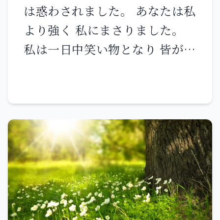
は惑わされました。 あなたは私
で、どうして信じるだろう。 天
に寄りかかったまま、「主よ、
より強く 私にまさりました。
から降って来た者、すなわち人
あなたを裏切るのは誰ですか」
私は一日中笑い物となり 皆が私
の子のほかには、天に上った者
と言った人である。 ペトロは彼
を嘲ります。 私は語るごとに叫
は誰もいない。 そして、モーセ
を見て、「主よ、この人はどう
び 「暴虐だ、破壊だ」と声を上
が荒れ野で蛇を上げたように、
なるのでしょうか」と言った。
げなければなりません。 主の言
人の子も上げられねばならな
イエスは言われた。「私の来る
葉が私にとって、一日中 そしり
い。 それは、信じる者が皆、人
ときまで彼が生きていること
と嘲りとなるからです。 私が、
の子によって永遠の命を得るた
を、私が望んだとしても、あな
「もう主を思い起こさない その
めである。」
たに何の関係があるか。あなた
名によって語らない」と思って
は、私に従いなさい。」
も 主の言葉は私の心の中 骨の