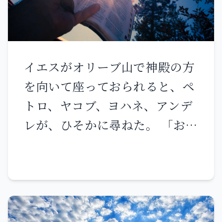
がたをエジプトの地から導き出
されたことを知り、 朝には、あ
なたがたは主の栄光を見る。あ
イエスがオリーブ山で神殿の方
なたがたの主に対する不平を主
を向いて座っておられると、ペ
がお聞きになったからだ。あな
トロ、ヤコブ、ヨハネ、アンデ
たがたが私たちに向かって不平
レが、ひそかに尋ねた。 「おっ
を言うとは、私たちを一体何者
しゃってください。そのことは
だと思っているのか。」 さらに
いつ起こるのですか。また、そ
モーセは言った。「主が夕方に
れがすべて実現するときには、
はあなたがたに食べる肉を与
どんな徴があるのですか。」 イ
え、朝には満ち足りるほどパン
エスは話し始められた。「人に