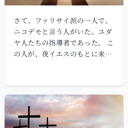
に 私の両手両足を囲んでいる。
軛、雌ろば千頭が与えられた。
き、イエスをその場に残して立
私は骨をみな数えることができ
また彼には七人の息子と三人の
ち去った。
さて、ファリサイ派の一人で、
る。 彼らは目を留めて、私を眺
娘が与えられた。 彼は長女をエ
ニコデモと言う人がいた。ユダ
め回す。 私の服を分け合い 衣
ミマ、次女をケツィア、三女を
ヤ人たちの指導者であった。 こ
をめぐってくじを引く。 主よ、
ケレン・プクと名付けた。 ヨブ
の人が、夜イエスのもとに来て
あなただけは遠く離れないでく
の娘たちのような美しい女は地
言った。「先生、私どもは、あ
ださい。 私の力の源よ、急いで
のどこにも見いだせなかった。
なたが神のもとから来られた教
助けに来てください。 助け出し
父は、彼女たちにも兄弟たちの
師であることを知っています。
てください、剣から私の命を 犬
間に相続地を与えた。 この後、
神が共におられるのでなけれ
の手から私の唯一の命を。 救っ
ヨブは百四十年生き、子、孫、
ば、あなたのなさるようなしる
てください 獅子の口から、野牛
四代の先まで見届けた。
しを、誰も行うことはできない
の角から。 すると、あなたは私