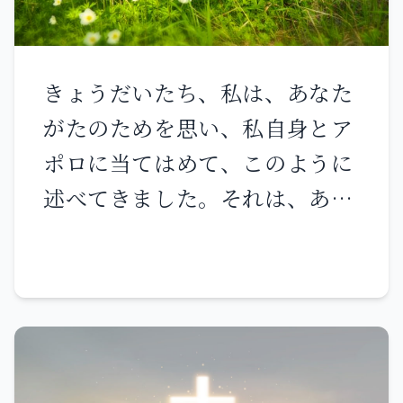
中に閉じ込められて 燃える火の
ようになります。 押さえつける
のに私は疲れ果てました。 私は
きょうだいたち、私は、あなた
耐えられません。 私は多くの人
がたのためを思い、私自身とア
の中傷を聞きました。 「周りか
ポロに当てはめて、このように
ら恐怖が迫る。 告発せよ、我々
述べてきました。それは、あな
は彼を告発しよう」と。 私の親
たがたが私たちを例にとって、
しい者も皆 私がつまずくのを待
「書いてあることを越えない」
ち構えています。 「彼は惑わさ
ことを学ぶためであり、誰も一
れるだろう。 そうすれば、我々
方にくみし、他方に反対して高
は彼に勝って、復讐できる」
ぶることのないためです。 あな
と。 しかし主は、恐るべき勇士