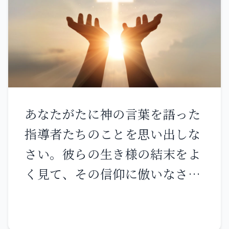
たを優れた者としているのは、
のように 私と共におられます。
誰なのですか。あなたの持って
それゆえ、私を迫害する者はつ
いるもので、受けなかったもの
まずき 私にまさることができま
があるでしょうか。受けたのな
せん。 彼らは悟りを得ないの
ら、どうして、受けなかったか
で、大いに恥をかき それは忘れ
のように誇るのですか。 あなた
られることのない とこしえの恥
あなたがたに神の言葉を語った
がたはすでに満腹し、すでに富
辱となるでしょう。 正しき人を
指導者たちのことを思い出しな
んでいます。私たちを抜きにし
試み 思いと心を見られる万軍の
さい。彼らの生き様の結末をよ
て、王になっています。いや実
主よ。 私に見せてください あ
く見て、その信仰に倣いなさ
際、王になっていてくれたらよ
なたが彼らに復讐されるのを。
い。 イエス・キリストは、昨日
かったのです。そうすれば、私
私はあなたに向かって 私の訴え
も今日も、また永遠に変わるこ
たちも、あなたがたと共に王に