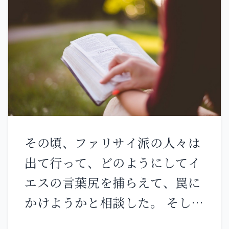
そ聖なる方 イスラエルの賛美の
上に座する方。 私たちの先祖は
あなたに信頼した。 彼らは信頼
し、あなたに救われた。 彼らは
あなたに叫び、救い出された。
彼らはあなたに信頼し、恥を受
けることはなかった。 だが私は
その頃、ファリサイ派の人々は
虫けら。人とは言えない。 人の
出て行って、どのようにしてイ
そしりの的、民の蔑みの的。 私
エスの言葉尻を捕らえて、罠に
を見る者は皆、嘲り 唇を突き出
かけようかと相談した。 そし
し、頭を振る。 「主に任せて救
て、その弟子たちをヘロデ党の