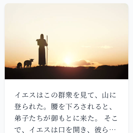
れ出し、溝にも満ちた。 供え物
道から立ち帰るように警告して
すると、私を見るようになる』
を献げる頃になると、預言者エ
も、その道から立ち帰らないな
とか、『父のもとに行く』とか
リヤは近くに来て言った。「ア
ら、彼は自分の過ちによって死
言っておられるのは、何のこと
ブラハム、イサク、イスラエル
ぬが、あなたは自分の命を救
だろう。」 また、言った。
の神、主よ。あなたがイスラエ
う。 人の子よ、あなたはイスラ
「『しばらくすると』と言って
ルの神であり、私があなたの僕
エルの家に言いなさい。あなた
おられるのは、何のことだろ
であるということ、またあなた
がたはこう言った。『我々の背
う。何を話しておられるのか分
の言葉によって、私がこれらす
きと罪は我々の上にあり、その
からない。」 イエスは、彼らが
べてのことを行ったということ
イエスはこの群衆を見て、山に
ため我々は痩せ衰える。どうし
尋ねたがっているのを知って言
が、今日、明らかになりますよ
登られた。腰を下ろされると、
て生きることができようか』
われた。「『しばらくすると、
うに。 お答えください、主よ、
弟子たちが御もとに来た。 そこ
と。 彼らに言いなさい。私は生
あなたがたは私を見なくなる
お答えください。そうすればこ
で、イエスは口を開き、彼らに
きている――主なる神の仰せ。私は