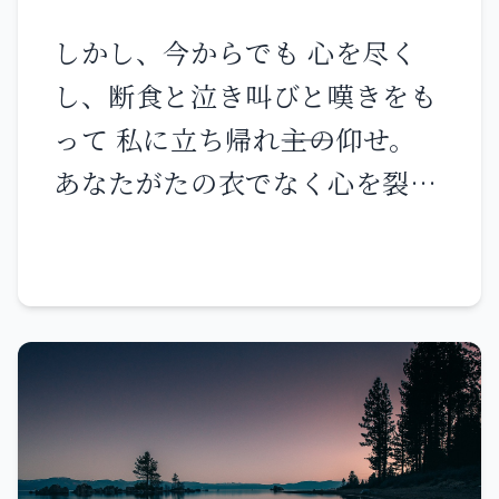
だいたち、思い違いをしてはな
しかし、今からでも 心を尽く
りません。 あらゆる良い贈り
し、断食と泣き叫びと嘆きをも
物、あらゆる完全な賜物は、上
って 私に立ち帰れ――主の仰せ。
から、光の源である御父から下
あなたがたの衣でなく心を裂き
って来るのです。御父には、変
あなたがたの神、主に立ち帰
化も天体の回転による陰もあり
れ。 主は恵みに満ち、憐れみ深
ません。 御父は、御心のまま
く 怒るに遅く、慈しみに富み
に、真理の言葉によって私たち
災いを下そうとしても、思い直
を生んでくださいました。それ
される。 主が翻って思い直され
は、私たちを、いわば造られた
その後、祝福を残し あなたがた
ものの初穂とするためです。
の神、主に献げる穀物の供え物