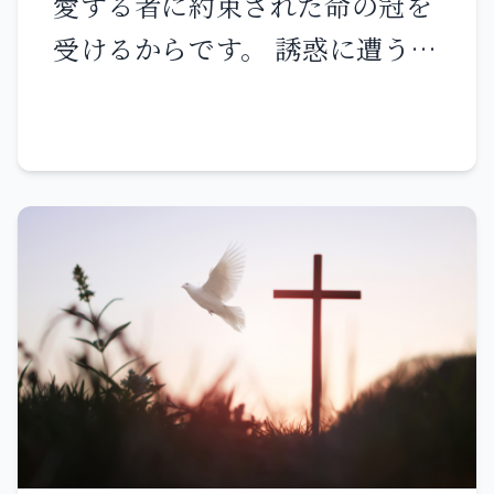
愛する者に約束された命の冠を
ないように気をつけなさい。 あ
とを話せばよい。話すのはあな
受けるからです。 誘惑に遭うと
なたがたのうち誰一人、罪に惑
たがたではなく、聖霊なのだ。
き、誰も「神から誘惑されてい
わされてかたくなにならないよ
兄弟は兄弟を、父は子を死に渡
る」と言ってはなりません。神
うに、「今日」という日のうち
し、子は親に反抗して死なせる
は、悪の誘惑を受けるような方
に、日々励まし合いなさい。 私
だろう。 また、私の名のため
ではなく、ご自分でも人を誘惑
たちは、初めの確信を終わりま
に、あなたがたはすべての人に
したりなさらないからです。 人
でしっかりと保つなら、キリス
憎まれる。しかし、最後まで耐
はそれぞれ、自分の欲望に引か
トにあずかる者となるのです。
え忍ぶ者は救われる。」
れ、おびき寄せられて、誘惑さ
れるのです。 そして、欲望がは
らんで罪を産み、罪が熟して死
を生みます。 私の愛するきょう