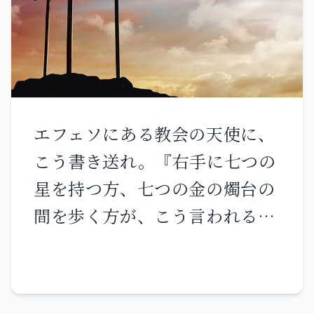
からです。」 イエスは答えて言
に答えてくださった。 私は兄弟
われた。「よくよく言ってお
たちにあなたの名を語り伝え 集
く。人は、新たに生まれなけれ
会の中であなたを賛美しよう。
ば、神の国を見ることはできな
主を畏れる人々よ、主を賛美せ
い。」 ニコデモは言った。「年
よ。 ヤコブのすべての子孫よ、
エフェソにある教会の天使に、
を取った者が、どうして生まれ
主を崇めよ。 イスラエルのすべ
こう書き送れ。『右手に七つの
ることができましょう。もう一
ての子孫よ、主を畏れよ。
星を持つ方、七つの金の燭台の
度、母の胎に入って生まれるこ
間を歩く方が、こう言われる。
とができるでしょうか。」 イエ
「私は、あなたの行いと労苦と
スはお答えになった。「よくよ
忍耐を知っている。また、あな
く言っておく。誰でも水と霊と
たが悪しき者たちに我慢でき
から生まれなければ、神の国に