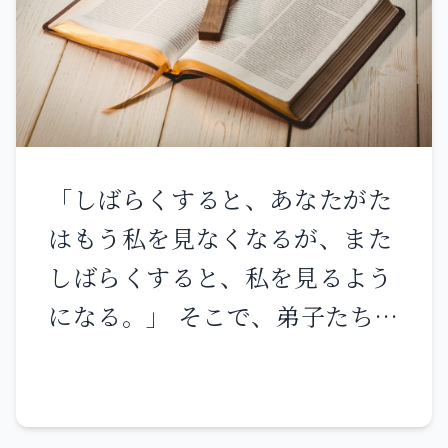
壇の周囲に二セアの種が入るほ
とした。あなたは私の口から言
どの溝を掘った。 それから薪を
葉を聞き、私の警告を彼らに伝
並べ、雄牛を切り裂いて、薪の
えなければならない。 私が悪し
上に載せ、 「四つのかめに水を
き者に向かって、『悪しき者
いっぱいにして、焼き尽くすい
よ、あなたは必ず死ぬ』と言う
「しばらくすると、あなたがた
けにえと薪の上に注ぎなさい」
とき、あなたが悪しき者に警告
はもう私を見なくなるが、また
と命じた。彼が、「もう一度」
し、その道から離れるように語
しばらくすると、私を見るよう
と言うと、彼らはもう一度そう
らないなら、悪しき者は自分の
になる。」 そこで、弟子たちの
した。さらに、「三度目を」と
過ちによって死に、私はその血
ある者は互いに言った。「『し
言うと、彼らは三度目も同じよ
の責任をあなたに求める。 しか
ばらくすると、あなたがたは私
うにした。 水は祭壇の周りに流
し、あなたが悪しき者に、その
を見なくなるが、またしばらく