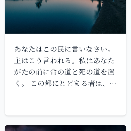
と 注ぎの供え物を残されること
はないと 誰が知ろう。 シオン
で角笛を吹き鳴らし 断食を布告
し、聖なる集いを召集せよ。 民
あなたはこの民に言いなさい。
を集め、会衆を聖別し、長老た
主はこう言われる。私はあなた
ちを召集せよ。 幼子や乳飲み子
がたの前に命の道と死の道を置
を集めよ。 花婿をその寝室から
く。 この都にとどまる者は、剣
花嫁をその部屋から呼び出せ。
と飢饉と疫病によって死ぬ。し
神殿の入り口と祭壇の間で 主に
かし、出て行って、あなたがた
仕える祭司たちは泣き 言うがよ
を包囲しているカルデア人に降
い。 「主よ、あなたの民を憐れ
伏する者は生き、その命は戦利