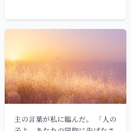
ば、あなたがたの悪行のゆえに
ることは 二度としない。 北か
ように、主の目に悪とされるこ
私の憤りは火となって燃え上が
ら来る者をあなたがたから遠ざ
とを行った。 父が歩んだ道に従
り 消す者はいないであろう。
け 彼らを乾いて荒廃した地に追
って歩み、父が仕えた偶像に仕
谷に住む者よ、平地の岩よ 私は
い払う 先陣を東の海に、後陣を
え、それにひれ伏し、 先祖の
あなたに立ち向かう――主の仰せ。
西の海に。 その臭気が立ちこめ
神、主を捨て、主の道を歩まな
『誰が我々のところに下って来
悪臭が立ちこめる。」 主は偉大
かった。 アモンの家臣たちは謀
よう。 誰が我々の隠れ家に入れ
な業を成し遂げられた。
反を起こし、宮殿で王を殺害し
よう』と言う者よ。 私はあなた
た。 しかし、国の民はアモン王
がたの業が結ぶ実に従って あな
に謀反を起こした者をすべて打
たがたを罰する――主の仰せ。 私は
ち殺した。そして国の民はその
その林に火を放ち 火はその周り
主の言葉が私に臨んだ。 「人の
子ヨシヤを代わりに王とした。
をすべて焼き尽くす。」 主はこ
子よ、あなたの同胞に告げなさ