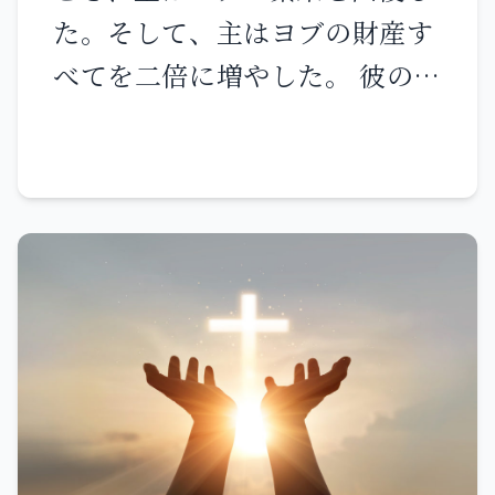
スは彼らの悪意に気付いて言わ
が私を取り巻いた。 獲物を引き
た。そして、主はヨブの財産す
れた。「偽善者たち、なぜ、私
裂き、ほえたける獅子のように
べてを二倍に増やした。 彼の兄
を試そうとするのか。 税金に納
私に向かって口を大きく開け
弟、姉妹、かつての知人たちは
める硬貨を見せなさい。」彼ら
る。 私は水のように注ぎ出され
こぞって彼のもとを訪れ、彼の
がデナリオン銀貨を持って来る
骨はことごとく外れた。 心臓は
家で食事を共にした。彼らは、
と、 イエスは、「これは、誰の
蠟のようになり 体の内で溶け
主が彼にもたらした災いについ
肖像と銘か」と言われた。 彼ら
た。 力は素焼きのかけらのよう
ていたわり慰め、彼にそれぞれ
は、「皇帝のものです」と言っ
に乾ききり 舌は顎に張り付い
銀一ケシタと金の輪一つを贈っ
た。すると、イエスは言われ
た。 あなたは私を死の塵に捨て
た。 主はその後のヨブを以前に
た。「では、皇帝のものは皇帝
置かれた。 犬が私を取り囲み
増して祝福した。彼には羊一万
に、神のものは神に返しなさ
悪をなす者の群れが獅子のよう
四千匹、らくだ六千頭、牛千
い。」 彼らはこれを聞いて驚