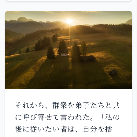
を打ち明けたのですから。
とのない方です。 さまざまの異
なれたでしょう。 私はこう思い
なった教えに振り回されてはな
ます。神は私たち使徒を、まる
りません。食物ではなく、恵み
で死に定められた者のように、
によって心を強めなさい。食物
最後に引き出される者となさい
に従って生活した者は、益を受
ました。私たちは世界中に、天
けませんでした。 私たちには一
使にも人々にも、見せ物となっ
つの祭壇があります。幕屋に仕
たからです。 私たちはキリスト
えている人たちには、その祭壇
のゆえに愚かな者となり、あな
から食べる権利がありません。
たがたはキリストにあって賢い
それから、群衆を弟子たちと共
なぜなら、動物の血は、大祭司
者となりました。私たちは弱
に呼び寄せて言われた。「私の
によって清めのいけにえとして
く、あなたがたは強くなりまし
後に従いたい者は、自分を捨
聖所に運び入れられますが、そ