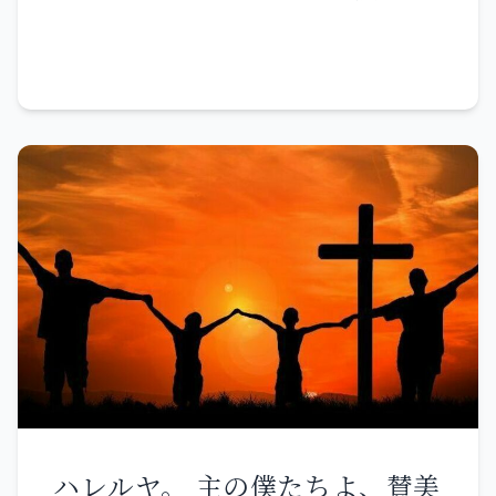
が、またしばらくすると、私を
の民は、主よ、あなたが神であ
教えられた。 「心の貧しい人々
悪しき者の死を決して喜ばな
見るようになる』と、私が言っ
り、彼らの心を元に戻したのが
は、幸いである 天の国はその人
い。むしろ、悪しき者がその道
たことについて、論じ合ってい
あなたであることを知るでしょ
たちのものである。 悲しむ人々
から立ち帰って生きることを喜
るのか。 よくよく言っておく。
う。」 すると、主の火が降っ
は、幸いである その人たちは慰
ぶ。立ち帰れ、悪の道から立ち
あなたがたは泣き悲しむが、世
て、焼き尽くすいけにえや薪、
められる。 へりくだった人々
帰れ。イスラエルの家よ、あな
は喜ぶ。あなたがたは苦しみに
石や塵を焼き尽くし、溝の水を
は、幸いである その人たちは地
たがたがどうして死んでよいだ
さいなまれるが、その苦しみは
なめ尽くした。 これを見た民は
を受け継ぐ。 義に飢え渇く人々
ろうか。 人の子よ、あなたは同
喜びに変わる。 女が子どもを産
皆その前にひれ伏し、「主こそ
は、幸いである その人たちは満
胞に言いなさい。正しき者の正
むときには、苦しみがある。そ
神です。主こそ神です」と言っ
たされる。 憐れみ深い人々は、
義も、背くときには自分を救う
の時が来たからである。しか
た。 エリヤが、「バアルの預言
幸いである その人たちは憐れみ
ことができない。また、悪しき
し、子どもが生まれると、一人
者たちを捕らえよ。一人も逃す
を受ける。 心の清い人々は、幸
者の悪も、その悪から立ち帰る
の人が世に生まれ出た喜びのた
ハレルヤ。 主の僕たちよ、賛美