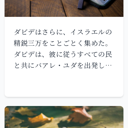
ぬ』と言っても、その人がその
でも与えてくださる。 今まで
貧しい人を芥の中から高く上げ
より前の預言者たちも、同じよ
罪から立ち帰り、公正と正義を
は、あなたがたは私の名によっ
高貴な人々と共に 民の中の高貴
うに迫害されたのである。」
行うなら、 すなわち、悪しき者
ては何も願わなかった。願いな
な人々と共に座らせてくださ
ダビデはさらに、イスラエルの
が質物を返し、強奪したものを
さい。そうすれば与えられ、あ
る。 子のない女を家に住まわせ
精鋭三万をことごとく集めた。
返却し、命の掟に従って歩み、
なたがたは喜びで満たされ
子らを授かり喜ぶ母にしてくだ
ダビデは、彼に従うすべての民
不正を行わないなら、その人は
る。」
さる。 ハレルヤ。
と共にバアレ・ユダを出発し、
必ず生き、死ぬことはない。 そ
「ケルビムの上に座す万軍の
の人の犯した罪は思い起こされ
主」という名で呼ばれる神の箱
ず、その人は公正と正義を行っ
をそこから運び上げた。 彼らは
たゆえに、必ず生きる。 それな
丘の上のアビナダブの家から神
のに、あなたの同胞は、『主の
の箱を新しい車に載せ、運び出
道は公正ではない』と言ってい