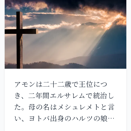
んでください。 あなたの相続地
品となる。 私がこの都に顔を向
をそしりの的 諸国民の物笑いの
けるのは災いのためであって、
種にしないでください。 どうし
幸いのためではないからだ――主の
てもろもろの民に 『彼らの神は
仰せ。この都はバビロンの王の
どこにいるのか』と 言わせてお
手に渡され、彼はこれを火で焼
かれるのですか。」 すると、主
くであろう。」 ユダの王家に対
はご自分の地を妬むほど想い そ
して。 「主の言葉を聞け。 ダ
の民を憐れまれた。 主は民に答
アモンは二十二歳で王位につ
ビデの家よ、主はこう言われ
えられた。 「私は穀物と新しい
き、二年間エルサレムで統治し
る。 朝ごとに公正な裁きを行い
ぶどう酒 また新しいオリーブ油
た。母の名はメシュレメトと言
搾取されている者を虐げる者の
を送り あなたがたを満ち足らせ
い、ヨトバ出身のハルツの娘で
手から救い出せ。 さもなけれ
国々の民の間でそしりの的とす
あった。 彼は父マナセが行った