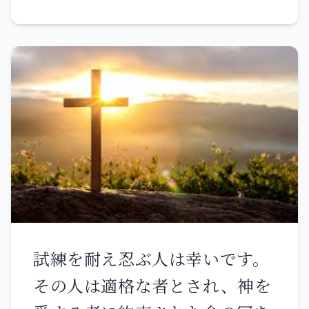
らない。 荒れ野であなたがたの
である。 あなたがたは自分のこ
の全会衆に語っているとき、彼
先祖は 私を試み、試し 四十年
とに気をつけていなさい。あな
らが荒れ野の方を向くと、主の
の間私の業を見た。 だから、私
たがたは地方法院に引き渡さ
栄光が雲の中に現れた。 そこで
はその時代に対して 憤ってこう
れ、会堂で打ち叩かれる。ま
主はモーセに告げられた。 「私
言った。 『彼らはいつも心が迷
た、私のために総督や王の前に
はイスラエルの人々の不平を聞
っており 私の道を知らなかっ
立たされて、証しをすることに
いた。彼らに伝えなさい。『夕
た。』 私は怒り、誓いを立て
なる。 こうして、まず、福音が
方には肉を食べ、朝にはパンで
た。 『彼らは決して私の安息に
すべての民族に宣べ伝えられね
満ち足りるであろう。あなたが
入ることはない。』」 きょうだ
ばならない。 連れて行かれ、引
たは私が主、あなたがたの神で
いたち、あなたがたのうちに、
き渡されたとき、何を言おうか
試練を耐え忍ぶ人は幸いです。
あることを知るようにな
不信仰という悪しき心が芽生え
と心配してはならない。その時
その人は適格な者とされ、神を
る。』」
て、生ける神から離れ去る者が
には、あなたがたに示されるこ