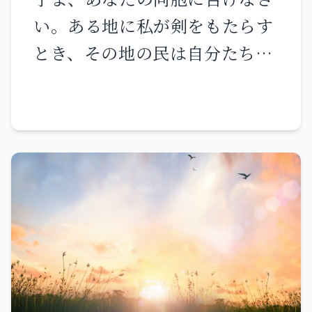
アモンの行った他の事績、それ
う言われる。ユダの王の宮殿に
い。ある地に私が剣をもたらす
らは『ユダの王の歴代誌』に記
下り、そこでこの言葉を語りな
とき、その地の民は自分たちの
されているとおりである。 彼は
さい。 「ダビデの王座に着くユ
中から一人を選び、見張りとす
ウザの庭にある自分の墓に葬ら
ダの王よ、あなたもあなたの家
る。 彼はその地に剣が臨むのを
れた。その子ヨシヤが代わって
臣も、これらの門から入るあな
見たら、角笛を吹き鳴らし、民
王となった。
たの民も、主の言葉を聞け。 主
に警告する。 角笛の音を聞いた
はこう言われる。公正と正義を
者がそれを聞きながら警告を受
行い、搾取されている者を虐げ
け入れず、剣が臨んでその者を
る者の手から救いなさい。寄留
討ち取るなら、その血の責任は
者、孤児、寡婦を抑圧したり虐
その者の頭上にある。 彼は角笛
待したりしてはならない。また
の音を聞きながら警告を受け入