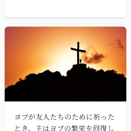
ってもらうがよい。 主が助け出
人々と一緒にイエスのところに
してくれるだろう。 主のお気に
遣わして尋ねさせた。「先生、
入りなのだから」と。 まさにあ
私たちは、あなたが真実な方
なたこそ、私を胎から取り出し
で、真理に基づいて神の道を教
た方 母の乳房に預けた方。 母
え、誰をもはばからない方だと
が身ごもったときから 私はあな
知っています。人に分け隔てを
たに託されていた。 母の胎にい
なさらないからです。 ところ
たときから、あなたはわが神。
で、どうお思いでしょうか、お
私から遠く離れないでくださ
答えください。皇帝に税金を納
い。 苦難が近づき、助けてくれ
めるのは許されているでしょう
る人はいません。 多くの雄牛が
ヨブが友人たちのために祈った
か、いないでしょうか。」 イエ
私を取り囲み バシャンの強い牛
とき、主はヨブの繁栄を回復し