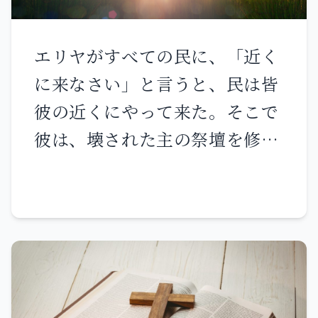
無実の人の血をこの場所で流し
れなかったので、その血の責任
てはならない。 もし、あなたが
は彼にある。警告を受け入れた
エリヤがすべての民に、「近く
たがこの言葉をしっかりと果た
なら、彼は自分の命を救ってい
に来なさい」と言うと、民は皆
すなら、ダビデの王座に着く王
たであろう。 しかし、見張りが
彼の近くにやって来た。そこで
たちは戦車や馬に乗り、王も家
剣の臨むのを見ても角笛を吹き
彼は、壊された主の祭壇を修復
臣も民も、この家の門の内に入
鳴らさず、民が警告を受けない
した。 エリヤは、主がかつて、
ることができる。 しかし、もし
で、剣が臨み、民のうちの一人
「あなたの名はイスラエルとな
これらの言葉に聞き従わなけれ
の命が討ち取られるなら、見張
る」と告げられたヤコブの子ら
ば、私は自分にかけて誓う。こ
りは自分の過ちのために討ち取
の部族の数に従って、十二の石
の家は廃虚となる――主の仰せ。」
られ、私はその血の責任を見張
を取り、 それらの石を用いて、
りに求める。 人の子よ、私はあ
主の名によって祭壇を築き、祭
なたをイスラエルの家の見張り