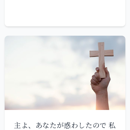
デモは、「どうして、そんなこ
げ、他の人に帯を締められ、行
ろへ行って、あなたの燭台をそ
とがありえましょうか」と言っ
きたくない所へ連れて行かれ
の場所から取りのけよう。 しか
た。 イエスは答えて言われた。
る。」 ペトロがどのような死に
し、あなたには良いところもあ
「あなたはイスラエルの教師で
方で、神の栄光を現すことにな
る。ニコライ派の者たちの行い
ありながら、こんなことが分か
るかを示そうとして、イエスは
を憎んでいることだ。私もそれ
らないのか。 よくよく言ってお
こう言われたのである。このよ
を憎んでいる。 耳のある者は、
く。私たちは知っていることを
うに話してから、ペトロに、
霊が諸教会に告げることを聞く
語り、見たことを証ししている
「私に従いなさい」と言われ
がよい。勝利を得る者には、神
のに、あなたがたは私たちの証
た。 ペトロが振り向くと、イエ
の楽園にある命の木の実を食べ
しを受け入れない。 私が地上の
スの愛しておられた弟子が付い
させよう。」』
ことを話しても信じないとすれ
て来るのを見た。この弟子は、
主よ、あなたが惑わしたので 私
ば、天上のことを話したところ
あの夕食のとき、イエスの胸元