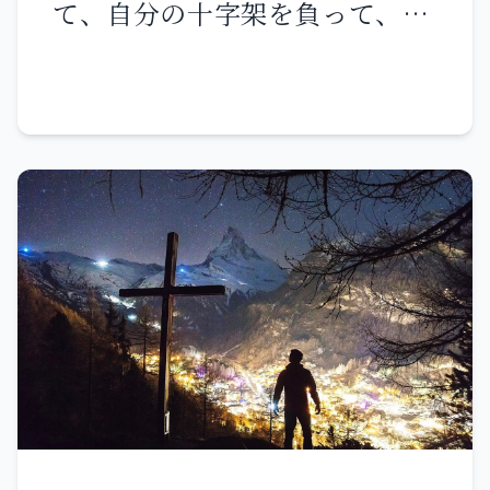
た。あなたがたは栄えある者と
て、自分の十字架を負って、私
の体は宿営の外で焼かれるから
なり、私たちは誉れなき者とな
に従いなさい。 自分の命を救お
です。 それで、イエスもまた、
りました。 今の今まで、私たち
うと思う者は、それを失うが、
ご自分の血で民を聖なる者とす
は飢え、渇き、着る物もなく、
私のため、また福音のために自
るために、門の外で苦難を受け
打ち叩かれ、落ち着く先もな
分の命を失う者は、それを救う
られたのです。 ですから、私た
く、 苦労して自分の手で働いて
のである。 人が全世界を手に入
ちも、イエスの受けられた辱め
います。侮辱されては祝福し、
れても、自分の命を損なうな
を身に負い、宿営の外に出て、
迫害されては耐え忍び、 罵られ
ら、何の得があろうか。 人はど
御もとに赴こうではありません
ても勧めの言葉をかけていま
んな代価を払って、その命を買
か。 私たちには、この地上に永
す。今に至るまで、私たちは世
い戻すことができようか。 神に
続する都はありません。むし
の屑、あらゆるものの滓とされ
背いた罪深いこの時代に、私と
ろ、来るべき都を求めているの
ています。
私の言葉を恥じる者は、人の子